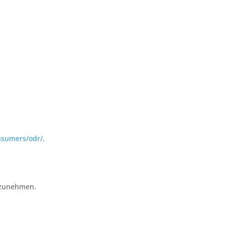
onsumers/odr/
.
ilzunehmen.