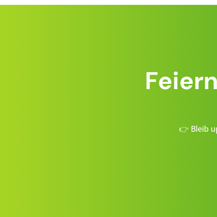
Feier
👉 Bleib u