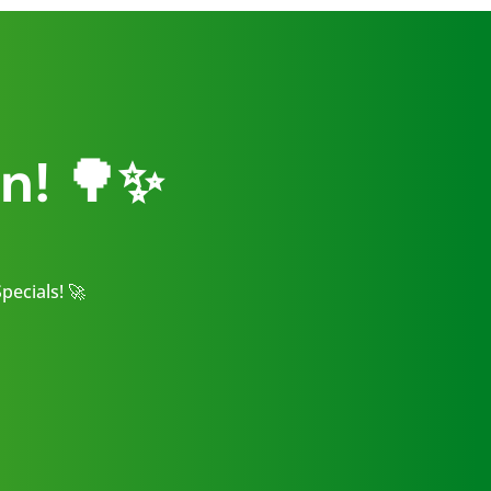
n!
🌳✨
pecials! 🚀